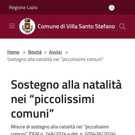
Salta al contenuto principale
Regione Lazio
Comune di Villa Santo Stefano
Home
>
Novità
>
Avvisi
>
Sostegno alla natalità nei “piccolissimi comuni”
Sostegno alla natalità
nei “piccolissimi
comuni”
Misure di sostegno alla natalità nei “piccolissimi
comuni” (DGR n. 249/2024 e det. n. G05426/2024)