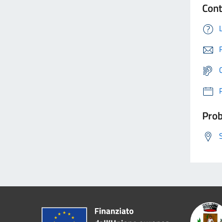
Cont
Prob