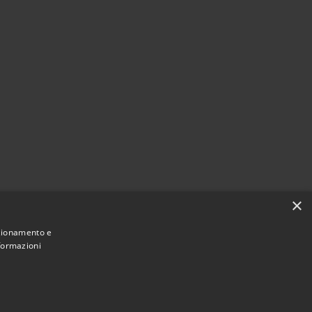
×
nzionamento e
nformazioni
Municipium
Accesso
i Villa Santo Stefano • Powered by
•