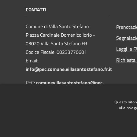
CONTATTI
Comune di Villa Santo Stefano
Prenotaz
Piazza Cardinale Domenico Iorio -
Segnalazi
03020 Villa Santo Stefano FR
Leggi le 
Codice Fiscale: 00233770601
Richiesta
Email:
info@pec.comune.villasantostefano.fr.it
PEC:
comunevillasantostefano@pec.
emx.it
Centralino Unico: 0775-632125
Questo sito 
alla navig
RSS
Accessibilità
Privacy
Cookie
Mappa de