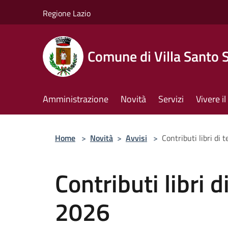
Salta al contenuto principale
Regione Lazio
Comune di Villa Santo 
Amministrazione
Novità
Servizi
Vivere 
Home
>
Novità
>
Avvisi
>
Contributi libri di 
Contributi libri d
2026