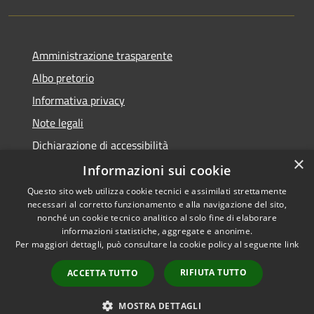
Amministrazione trasparente
Albo pretorio
Informativa privacy
Note legali
Dichiarazione di accessibilità
×
Meccanismo di Feedback
Informazioni sui cookie
Questo sito web utilizza cookie tecnici e assimilati strettamente
necessari al corretto funzionamento e alla navigazione del sito,
nonché un cookie tecnico analitico al solo fine di elaborare
informazioni statistiche, aggregate e anonime.
RSS
Copyright © 2026 • Comune di
Per maggiori dettagli, può consultare la cookie policy al seguente
link
Accessibilità
Villa Santo Stefano • Powered
Privacy
Municipium
Accesso
by
•
RIFIUTA TUTTO
ACCETTA TUTTO
Cookie
redazione
Mappa del sito
MOSTRA DETTAGLI