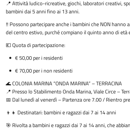
📍 Attività ludico-ricreative, giochi, laboratori creativi, s
bambini dai 5 anni fino ai 13 anni.
‼️ Possono partecipare anche i bambini che NON hanno a
del centro estivo, purché compiano il quinto anno di età 
💶 Quota di partecipazione:
€ 50,00 per i residenti
€ 70,00 per i non residenti
🌊 COLONIA MARINA “ONDA MARINA” – TERRACINA
📍 Presso lo Stabilimento Onda Marina, Viale Circe – Ter
📅 Dal lunedì al venerdì – Partenza ore 7.00 / Rientro pr
👦👧 Destinatari: bambini e ragazzi dai 7 ai 14 anni
🎯 Rivolta a bambini e ragazzi dai 7 ai 14 anni, che abbi