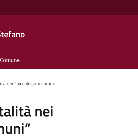
Stefano
il Comune
ità nei “piccolissimi comuni”
alità nei
muni”