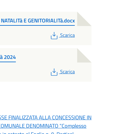
ATALITà E GENITORIALITà.docx
PDF
Scarica
à 2024
PDF
Scarica
SSE FINALIZZATA ALLA CONCESSIONE IN
' COMUNALE DENOMINATO “Complesso