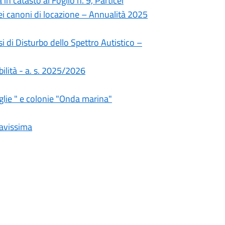
n catasto al Foglio n. 9, Particel
dei canoni di locazione – Annualità 2025
 di Disturbo dello Spettro Autistico –
bilità - a. s. 2025/2026
aglie " e colonie "Onda marina"
ravissima