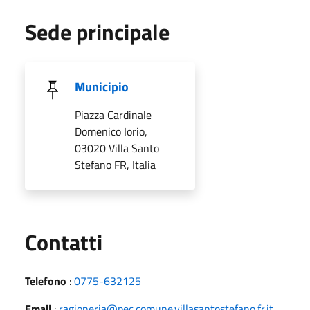
Sede principale
Municipio
Piazza Cardinale
Domenico Iorio,
03020 Villa Santo
Stefano FR, Italia
Utili
Contatti
Telefono
:
0775-632125
Email
:
ragioneria@pec.comune.villasantostefano.fr.it