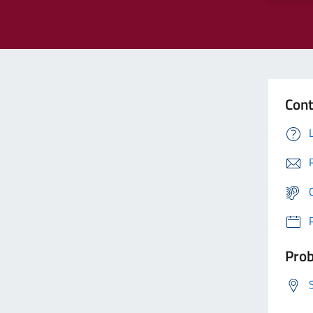
Cont
Prob