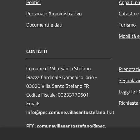
Politici
Appalti pu
Personale Amministrativo
Catasto e
Documenti e dati
Turismo
Mobilità e
CONTATTI
Comune di Villa Santo Stefano
Prenotaz
Piazza Cardinale Domenico Iorio -
Segnalazi
03020 Villa Santo Stefano FR
Leggi le 
Codice Fiscale: 00233770601
Richiesta
Email:
info@pec.comune.villasantostefano.fr.it
PEC:
comunevillasantostefano@pec.
emx.it