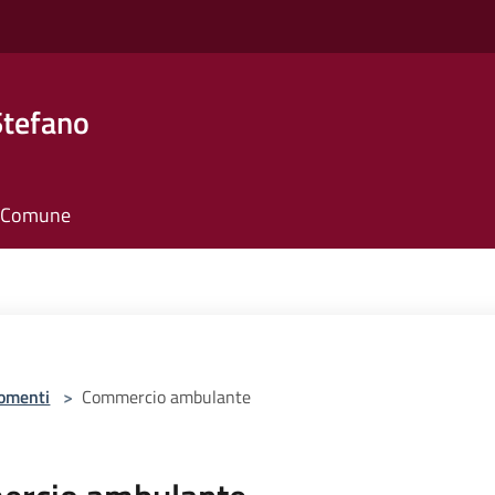
Stefano
il Comune
omenti
>
Commercio ambulante