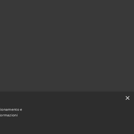
×
nzionamento e
nformazioni