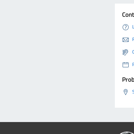
Cont
Prob