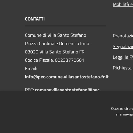
Mobilità e
CONTATTI
Comune di Villa Santo Stefano
Prenotaz
Piazza Cardinale Domenico Iorio -
Segnalazi
03020 Villa Santo Stefano FR
Leggi le 
Codice Fiscale: 00233770601
Richiesta
Email:
info@pec.comune.villasantostefano.fr.it
PEC:
comunevillasantostefano@pec.
emx.it
Centralino Unico: 0775-632125
Questo sito 
alla navig