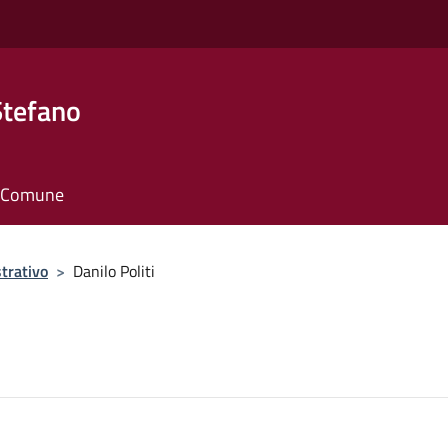
Stefano
il Comune
trativo
>
Danilo Politi