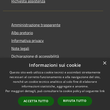
Richiesta assistenza
Amministrazione trasparente
Albo pretorio
Informativa privacy
Note legali
Dichiarazione di accessibilità
×
Meccanismo di Feedback
Informazioni sui cookie
Questo sito web utilizza cookie tecnici e assimilati strettamente
necessari al corretto funzionamento e alla navigazione del sito,
nonché un cookie tecnico analitico al solo fine di elaborare
informazioni statistiche, aggregate e anonime.
RSS
Copyright © 2026 • Comune di
Per maggiori dettagli, può consultare la cookie policy al seguente
link
Accessibilità
Villa Santo Stefano • Powered
Privacy
Municipium
Accesso
by
•
RIFIUTA TUTTO
ACCETTA TUTTO
Cookie
redazione