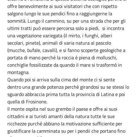
offre benevolmente ai suoi visitatori che con rispetto
salgono lungo le sue pendici fino a raggiungerne la
sommità. Lungo il cammino, su per una strada che per gli
ultimi tratti può essere percorsa solo a piedi, si incontra
una vegetazione variegata (il mirto, i funghi, alberi
secolari, pinete), animali di varia natura al pascolo
(mucche, bufale, cavalli), e si fanno scoperte geologiche a
portata di mano perché la roccia è piena di molluschi,
conchiglie fossilizzate da quando il mare si trasformò in
montagna.
Quando poi si arriva sulla cima del monte ci si sente
dentro una grande potenza perché girandosi su se stessi lo
sguardo abbraccia prima tutta la provincia di Latina e poi
quella di Frosinone.
ll monte ospita nel suo grembo il paese e offre ai suoi
cittadini e ai turisti amanti della natura tutte le sue
ricchezze purché abbiano la motivazione sufficiente per
giustificare la camminata su per i pendii che portano fino