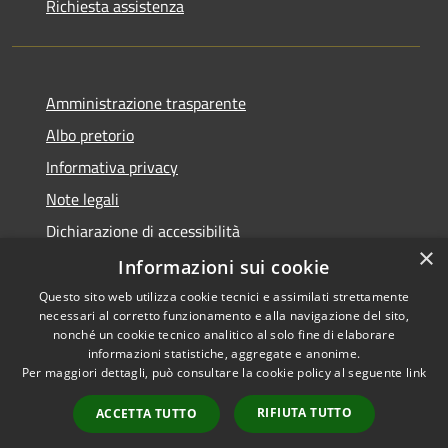
Richiesta assistenza
Amministrazione trasparente
Albo pretorio
Informativa privacy
Note legali
Dichiarazione di accessibilità
×
Meccanismo di Feedback
Informazioni sui cookie
Questo sito web utilizza cookie tecnici e assimilati strettamente
necessari al corretto funzionamento e alla navigazione del sito,
nonché un cookie tecnico analitico al solo fine di elaborare
informazioni statistiche, aggregate e anonime.
RSS
Copyright © 2026 • Comune di
Per maggiori dettagli, può consultare la cookie policy al seguente
link
Accessibilità
Villa Santo Stefano • Powered
Privacy
Municipium
Accesso
by
•
RIFIUTA TUTTO
ACCETTA TUTTO
Cookie
redazione